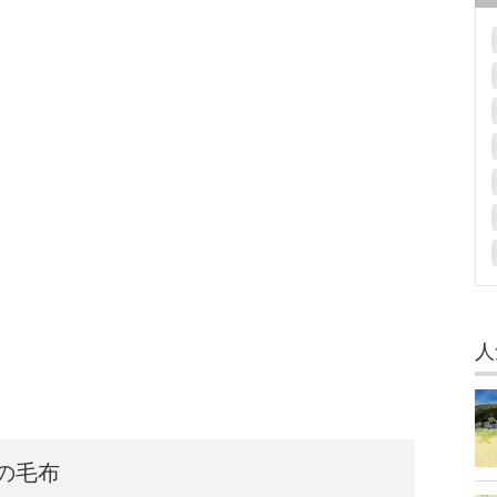
人
の毛布