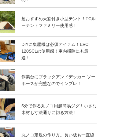
超おすすめ天窓付き小型テント！TCル
ーテントファミリー使用感！
DIYに集塵機は必須アイテム！EVC-
120SCLの使用感！車内掃除にも最
適！
作業台にブラックアンドデッカー ソー
ホースが完璧なのでインプレ！
5分で作る丸ノコ用超簡易ジグ！小さな
木材も寸法通りに切る方法！
丸ノコ定規の作り方。長い板も一直線