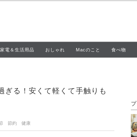
家電＆生活用品
おしゃれ
Macのこと
食べ物
過ぎる！安くて軽くて手触りも
プ
節
節約
健康