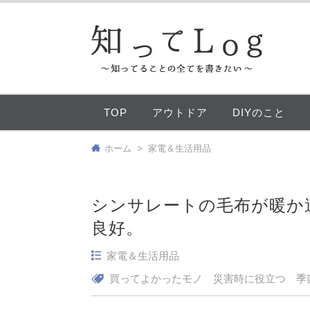
TOP
アウトドア
DIYのこと
ホーム
>
家電＆生活用品
シンサレートの毛布が暖か
良好。
家電＆生活用品
買ってよかったモノ
災害時に役立つ
季