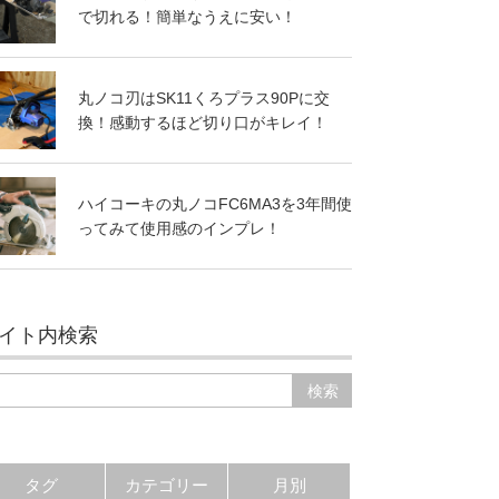
で切れる！簡単なうえに安い！
丸ノコ刃はSK11くろプラス90Pに交
換！感動するほど切り口がキレイ！
ハイコーキの丸ノコFC6MA3を3年間使
ってみて使用感のインプレ！
イト内検索
タグ
カテゴリー
月別