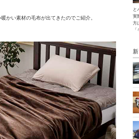
と
実
い暖かい素材の毛布が出てきたのでご紹介。
方
「
新