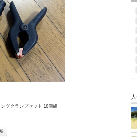
人
リングクランプセット 18個組
場