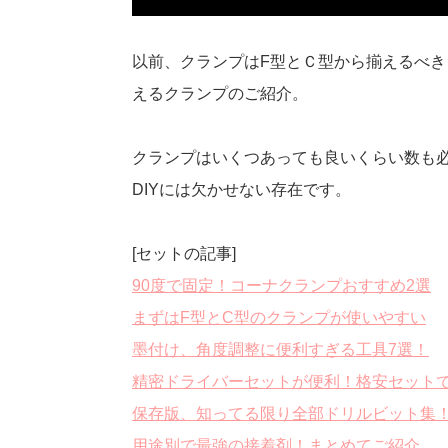
以前、クランプはF型とＣ型から揃えるべ
えるクランプのご紹介。
クランプはいくつあっても良いくらい数も
DIYには欠かせない存在です。
[セットの記事]
90度で固定！コーナクランプおすすめ2選
まずはF型とC型のクランプが使いやすい
墨付け、角度調整に便利すぎる工具7選！
精密ドライバーセットが便利！格安セットで
保存版、知ってる限り全部ドリルビット集
用途別で最強の接着剤！まとめてご紹介。