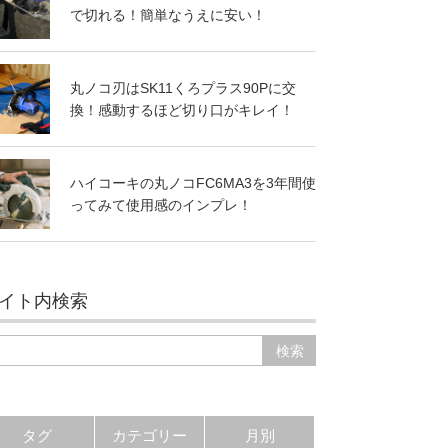
で切れる！簡単なうえに安い！
丸ノコ刃はSK11くろプラス90Pに交
換！感動するほど切り口がキレイ！
ハイコーキの丸ノコFC6MA3を3年間使
ってみて使用感のインプレ！
イト内検索
タグ
カテゴリー
月別