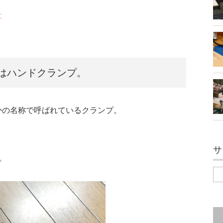
テ
はハンドクランプ。
かの名称で呼ばれているクランプ。
サ
。