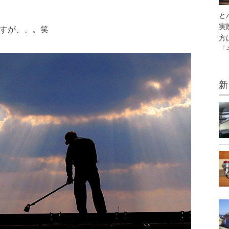
と
実
ですが、、。笑
方
「
新