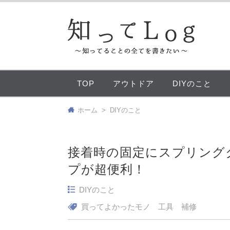
TOP
アウトドア
DIYのこと
ホーム
>
DIYのこと
接着時の固定にスプリング
プが超便利！
DIYのこと
買ってよかったモノ
工具
補修