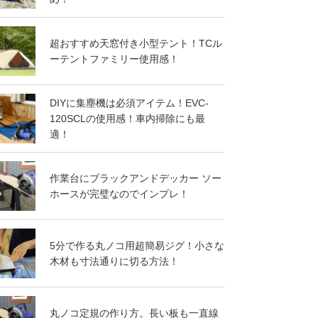
超おすすめ天窓付き小型テント！TCル
ーテントファミリー使用感！
DIYに集塵機は必須アイテム！EVC-
120SCLの使用感！車内掃除にも最
適！
作業台にブラックアンドデッカー ソー
ホースが完璧なのでインプレ！
5分で作る丸ノコ用超簡易ジグ！小さな
木材も寸法通りに切る方法！
丸ノコ定規の作り方。長い板も一直線