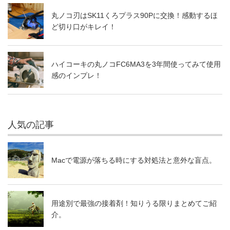
丸ノコ刃はSK11くろプラス90Pに交換！感動するほ
ど切り口がキレイ！
ハイコーキの丸ノコFC6MA3を3年間使ってみて使用
感のインプレ！
人気の記事
Macで電源が落ちる時にする対処法と意外な盲点。
用途別で最強の接着剤！知りうる限りまとめてご紹
介。