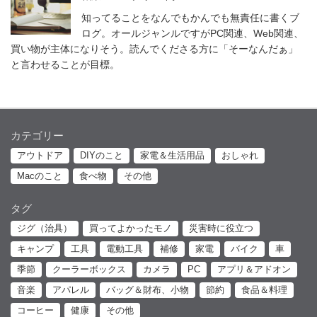
知ってることをなんでもかんでも無責任に書くブ
ログ。オールジャンルですがPC関連、Web関連、
買い物が主体になりそう。読んでくださる方に「そーなんだぁ」
と言わせることが目標。
カテゴリー
アウトドア
DIYのこと
家電＆生活用品
おしゃれ
Macのこと
食べ物
その他
タグ
ジグ（治具）
買ってよかったモノ
災害時に役立つ
キャンプ
工具
電動工具
補修
家電
バイク
車
季節
クーラーボックス
カメラ
PC
アプリ＆アドオン
音楽
アパレル
バッグ＆財布、小物
節約
食品＆料理
コーヒー
健康
その他