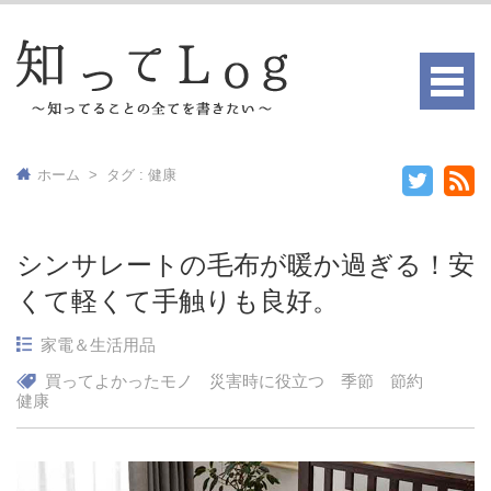
ホーム
>
タグ : 健康
シンサレートの毛布が暖か過ぎる！安
くて軽くて手触りも良好。
家電＆生活用品
買ってよかったモノ
災害時に役立つ
季節
節約
健康