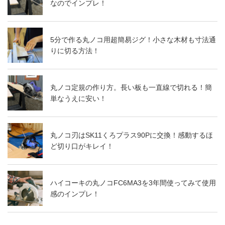
なのでインプレ！
5分で作る丸ノコ用超簡易ジグ！小さな木材も寸法通
りに切る方法！
丸ノコ定規の作り方。長い板も一直線で切れる！簡
単なうえに安い！
丸ノコ刃はSK11くろプラス90Pに交換！感動するほ
ど切り口がキレイ！
ハイコーキの丸ノコFC6MA3を3年間使ってみて使用
感のインプレ！