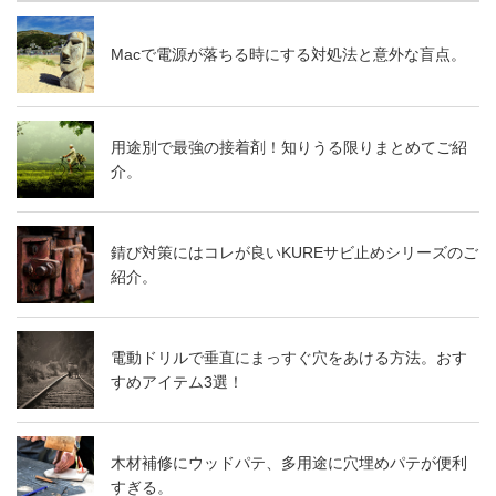
Macで電源が落ちる時にする対処法と意外な盲点。
用途別で最強の接着剤！知りうる限りまとめてご紹
介。
錆び対策にはコレが良いKUREサビ止めシリーズのご
紹介。
電動ドリルで垂直にまっすぐ穴をあける方法。おす
すめアイテム3選！
木材補修にウッドパテ、多用途に穴埋めパテが便利
すぎる。