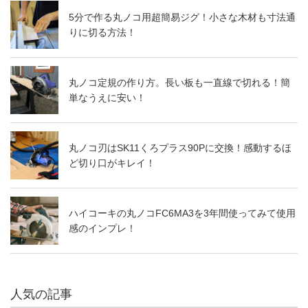
5分で作る丸ノコ用超簡易ジグ！小さな木材も寸法通
りに切る方法！
丸ノコ定規の作り方。長い板も一直線で切れる！簡
単なうえに安い！
丸ノコ刃はSK11くろプラス90Pに交換！感動するほ
ど切り口がキレイ！
ハイコーキの丸ノコFC6MA3を3年間使ってみて使用
感のインプレ！
人気の記事