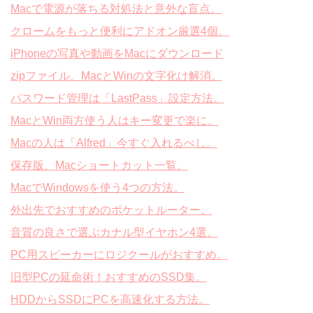
Macで電源が落ちる対処法と意外な盲点。
クロームをもっと便利にアドオン厳選4個。
iPhoneの写真や動画をMacにダウンロード
zipファイル、MacとWinの文字化け解消。
パスワード管理は「LastPass」設定方法。
MacとWin両方使う人はキー変更で楽に。
Macの人は「Alfred」今すぐ入れるべし。
保存版、Macショートカット一覧。
MacでWindowsを使う4つの方法。
外出先でおすすめのポケットルーター。
音質の良さで選ぶカナル型イヤホン4選。
PC用スピーカーにロジクールがおすすめ。
旧型PCの延命術！おすすめのSSD集。
HDDからSSDにPCを高速化する方法。