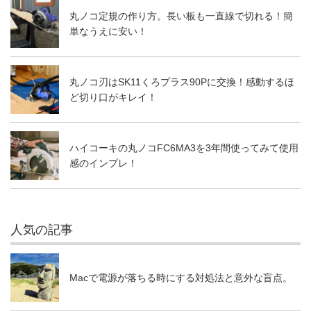
丸ノコ定規の作り方。長い板も一直線で切れる！簡
単なうえに安い！
丸ノコ刃はSK11くろプラス90Pに交換！感動するほ
ど切り口がキレイ！
ハイコーキの丸ノコFC6MA3を3年間使ってみて使用
感のインプレ！
人気の記事
Macで電源が落ちる時にする対処法と意外な盲点。