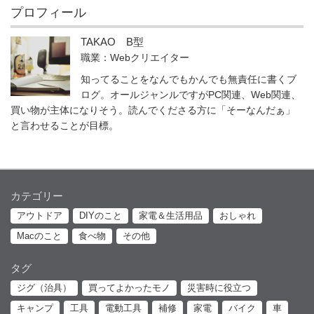
プロフィール
TAKAO B型
職業：Webクリエイター
知ってることをなんでもかんでも無責任に書くブ
ログ。オールジャンルですがPC関連、Web関連、
買い物が主体になりそう。読んでくださる方に「そーなんだぁ」
と言わせることが目標。
カテゴリー
アウトドア
DIYのこと
家電＆生活用品
おしゃれ
Macのこと
食べ物
その他
タグ
ジグ（治具）
買ってよかったモノ
災害時に役立つ
キャンプ
工具
電動工具
補修
家電
バイク
車