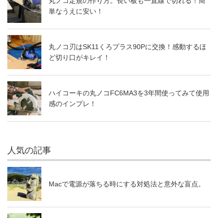
丸ノコ定規の作り方。長い板も一直線で切れる！簡
単なうえに安い！
丸ノコ刃はSK11くろプラス90Pに交換！感動するほ
ど切り口がキレイ！
ハイコーキの丸ノコFC6MA3を3年間使ってみて使用
感のインプレ！
人気の記事
Macで電源が落ちる時にする対処法と意外な盲点。