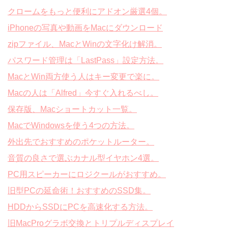
クロームをもっと便利にアドオン厳選4個。
iPhoneの写真や動画をMacにダウンロード
zipファイル、MacとWinの文字化け解消。
パスワード管理は「LastPass」設定方法。
MacとWin両方使う人はキー変更で楽に。
Macの人は「Alfred」今すぐ入れるべし。
保存版、Macショートカット一覧。
MacでWindowsを使う4つの方法。
外出先でおすすめのポケットルーター。
音質の良さで選ぶカナル型イヤホン4選。
PC用スピーカーにロジクールがおすすめ。
旧型PCの延命術！おすすめのSSD集。
HDDからSSDにPCを高速化する方法。
旧MacProグラボ交換とトリプルディスプレイ