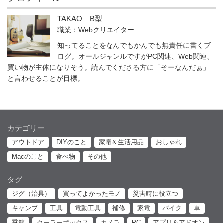
TAKAO B型
職業：Webクリエイター
知ってることをなんでもかんでも無責任に書くブ
ログ。オールジャンルですがPC関連、Web関連、
買い物が主体になりそう。読んでくださる方に「そーなんだぁ」
と言わせることが目標。
カテゴリー
アウトドア
DIYのこと
家電＆生活用品
おしゃれ
Macのこと
食べ物
その他
タグ
ジグ（治具）
買ってよかったモノ
災害時に役立つ
キャンプ
工具
電動工具
補修
家電
バイク
車
季節
クーラーボックス
カメラ
PC
アプリ＆アドオン