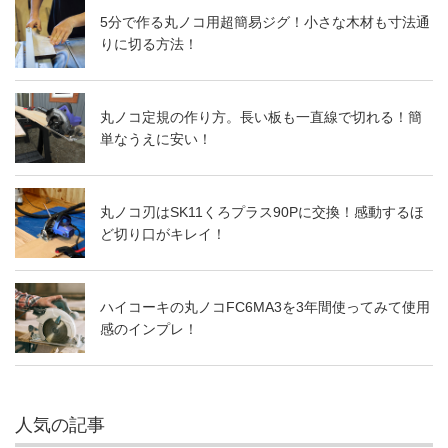
5分で作る丸ノコ用超簡易ジグ！小さな木材も寸法通
りに切る方法！
丸ノコ定規の作り方。長い板も一直線で切れる！簡
単なうえに安い！
丸ノコ刃はSK11くろプラス90Pに交換！感動するほ
ど切り口がキレイ！
ハイコーキの丸ノコFC6MA3を3年間使ってみて使用
感のインプレ！
人気の記事