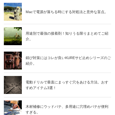
Macで電源が落ちる時にする対処法と意外な盲点。
用途別で最強の接着剤！知りうる限りまとめてご紹
介。
錆び対策にはコレが良いKUREサビ止めシリーズのご
紹介。
電動ドリルで垂直にまっすぐ穴をあける方法。おす
すめアイテム3選！
木材補修にウッドパテ、多用途に穴埋めパテが便利
すぎる。