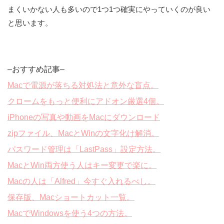
まくいかない人も多いので1つ1つ確実にやっていくのが良い
と思います。
–おすすめ記事–
Macで電源が落ちる対処法と意外な盲点。
クロームをもっと便利にアドオン厳選4個。
iPhoneの写真や動画をMacにダウンロード
zipファイル、MacとWinの文字化け解消。
パスワード管理は「LastPass」設定方法。
MacとWin両方使う人はキー変更で楽に。
Macの人は「Alfred」今すぐ入れるべし。
保存版、Macショートカット一覧。
MacでWindowsを使う4つの方法。