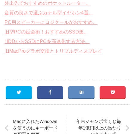
外出先でおすすめのポケットルーター。
音質の良さで選ぶカナル型イヤホン4選。
PC用スピーカーにロジクールがおすすめ。
旧型PCの延命術！おすすめのSSD集。
HDDからSSDにPCを高速化する方法。
旧MacProグラボ交換とトリプルディスプレイ
Macに入れたWindows
年末ジャンボ宝くじ毎
を使うのにキーボード
年1億円以上の当たり